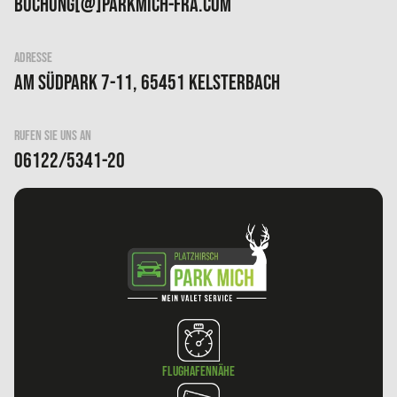
buchung[@]parkmich-fra.com
ADRESSE
Am Südpark 7-11, 65451 Kelsterbach
RUFEN SIE UNS AN
06122/5341-20
Flughafennähe