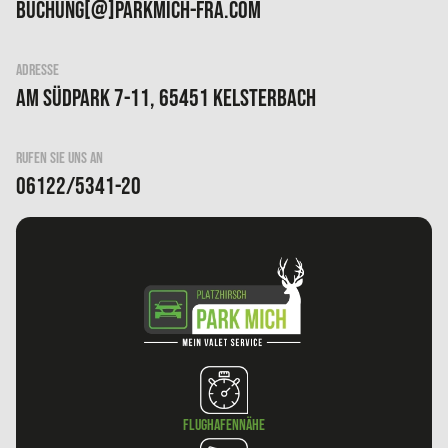
buchung[@]parkmich-fra.com
ADRESSE
Am Südpark 7-11, 65451 Kelsterbach
RUFEN SIE UNS AN
06122/5341-20
Flughafennähe